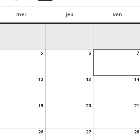
mer
mercredi
jeu
jeudi
ven
vendre
5
5
6
6
7
oût
août
août
026
2026
2026
1
12
12
13
13
14
oût
août
août
026
2026
2026
8
19
19
20
20
21
oût
août
août
026
2026
2026
5
26
26
27
27
28
oût
août
août