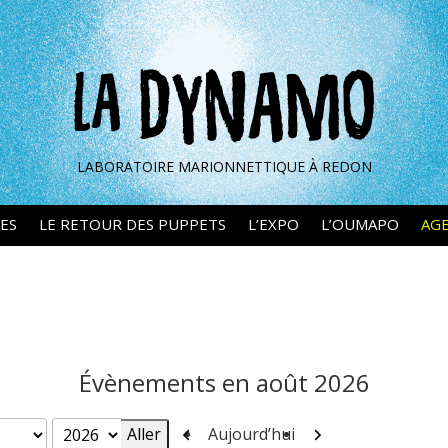
LABORATOIRE MARIONNETTIQUE À REDON
ES
LE RETOUR DES PUPPETS
L’EXPO
L’OUMAPO
AG
Évènements en août 2026
Précédent
Suivant
Aujourd’hui