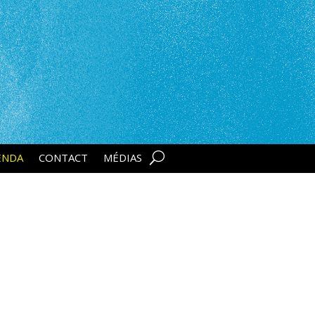
ENDA
CONTACT
MÉDIAS