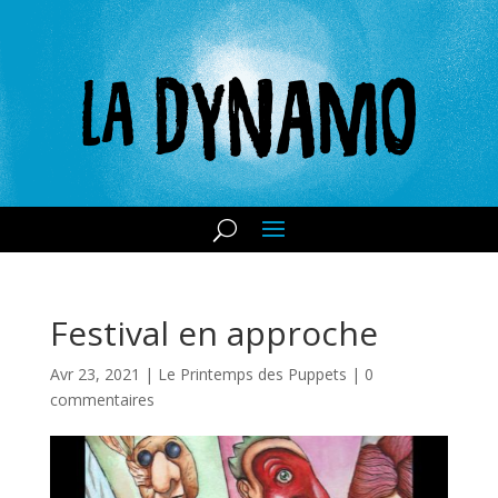
Festival en approche
Avr 23, 2021
|
Le Printemps des Puppets
|
0
commentaires