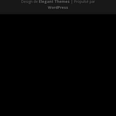
Design de
Elegant Themes
| Propulsé par
WordPress